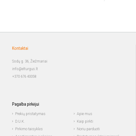
Kontaktai
Sodų g. 36, Žiežmariai
info@elturgus.lt
+370 676 40058
Pagalba pirkėjui
Prekių pristatymas
Apie mus
D.U.K.
Kaip pirkti
Pirkimo taisyklės
Noriu parduoti