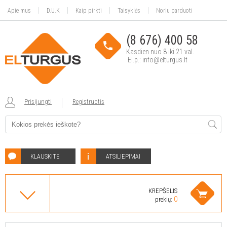
Apie mus
D.U.K
Kaip pirkti
Taisyklės
Noriu parduoti
(8 676) 400 58
Kasdien nuo 8 iki 21 val.
El.p.: info@elturgus.lt
Prisijungti
Registruotis
KLAUSKITE
ATSILIEPIMAI
KREPŠELIS
0
prekių: