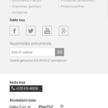
Asortimentas ir akcijos
Pristatymas (atsiėmimas)
Grąžinimas, garantijos
Privatumo politika
Atsiliepimai
Sekite mus
Naujienlaiškio prenumerata
Gaukite geriausius ELTURGUS.LT pasiūlymus!
Karšta linija
+370 676 40058
Atsiskaitymo būdai