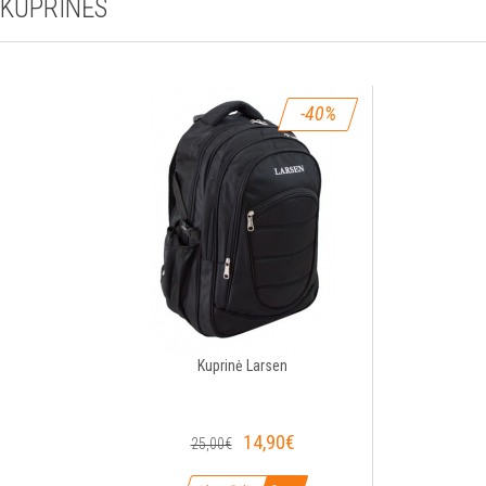
KUPRINĖS
-40%
Kuprinė Larsen
14,90€
25,00€