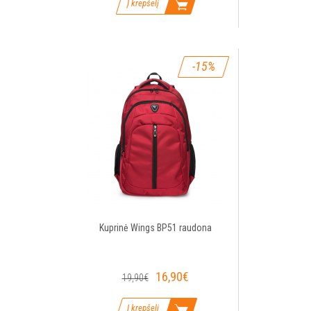
Į krepšelį
-15%
Kuprinė Wings BP51 raudona
16,90€
19,90€
Į krepšelį