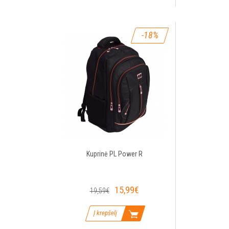
-18%
Kuprinė PL Power R
15,99€
19,59€
Į krepšelį