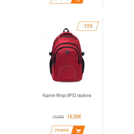
-15%
Kuprinė Wings BP52 raudona
16,90€
19,90€
Į krepšelį