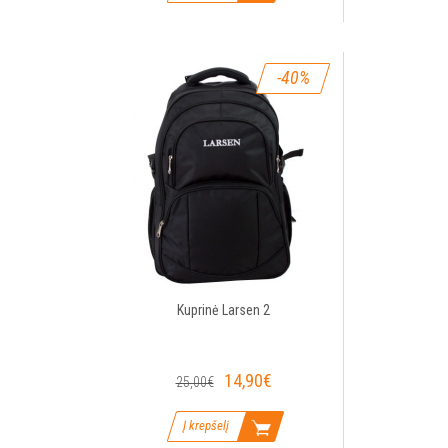
-40%
Kuprinė Larsen 2
14,90€
25,00€
Į krepšelį