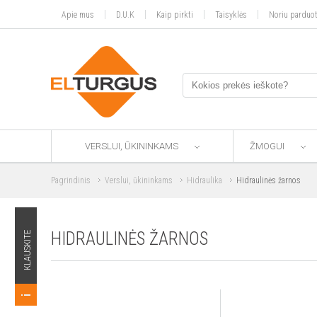
Apie mus
D.U.K
Kaip pirkti
Taisyklės
Noriu parduot
VERSLUI, ŪKININKAMS
ŽMOGUI
Pagrindinis
Verslui, ūkininkams
Hidraulika
Hidraulinės žarnos
HIDRAULINĖS ŽARNOS
KLAUSKITE