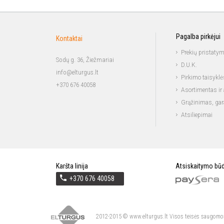
Pagalba pirkėjui
Kontaktai
Prekių pristaty
Sodų g. 36, Žiežmariai
D.U.K.
info@elturgus.lt
Pirkimo taisyklė
+370 676 40058
Asortimentas ir 
Grąžinimas, gar
Atsiliepimai
Karšta linija
Atsiskaitymo būd
+370 676 40058
2012-2015 © www.elturgus.lt Visos teisės saugomo