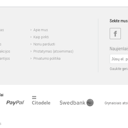
Sekite mus
mas
Apie mus
Kaip pirkti
s
Noriu parduoti
Naujienla
akcijos
Pristatymas (atsiėmimas)
antijos
Privatumo politika
Gaukite ger
ai
Grynaisiais ats
s