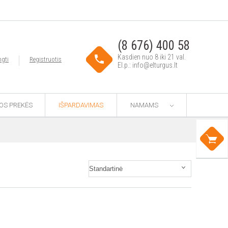
(8 676) 400 58
Kasdien nuo 8 iki 21 val.
ngti
Registruotis
El.p.: info@elturgus.lt
TOS PREKĖS
IŠPARDAVIMAS
NAMAMS