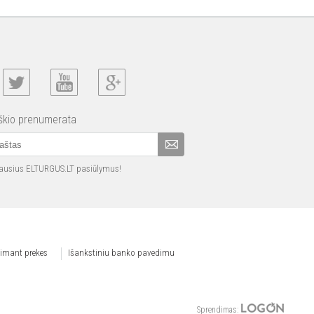
iškio prenumerata
iausius ELTURGUS.LT pasiūlymus!
iimant prekes
Išankstiniu banko pavedimu
Sprendimas: