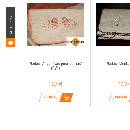
ATSILIEPIMAI
Pledas "Angeliškas prisilietimas"
Pledas "Meškut
(PV1)
12,74€
12,74
Į krepšelį
Į krepšelį