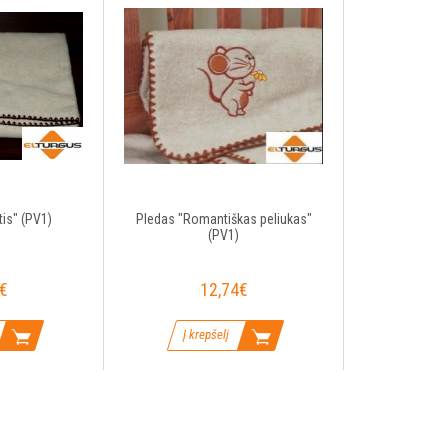
is" (PV1)
Pledas "Romantiškas peliukas"
(PV1)
€
12,74€
Į krepšelį