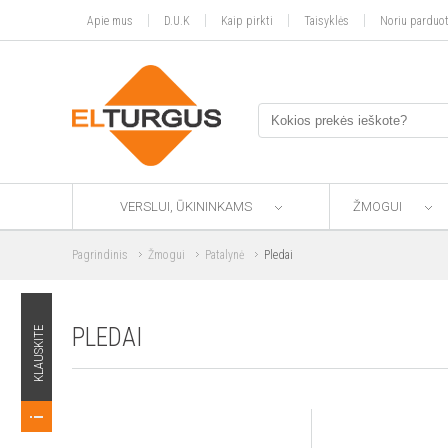
Apie mus
D.U.K
Kaip pirkti
Taisyklės
Noriu parduot
VERSLUI, ŪKININKAMS
ŽMOGUI
Pagrindinis
Žmogui
Patalynė
Pledai
PLEDAI
KLAUSKITE