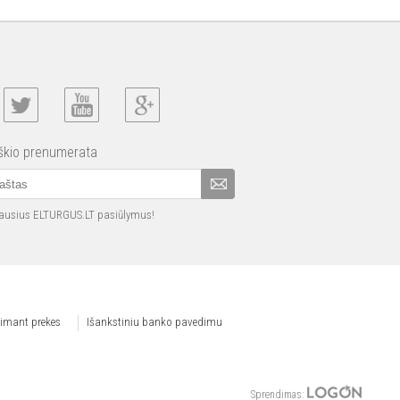
iškio prenumerata
iausius ELTURGUS.LT pasiūlymus!
iimant prekes
Išankstiniu banko pavedimu
Sprendimas: