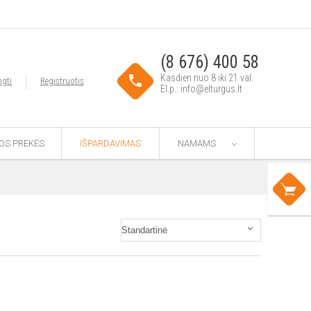
(8 676) 400 58
Kasdien nuo 8 iki 21 val.
ngti
Registruotis
El.p.: info@elturgus.lt
TOS PREKĖS
IŠPARDAVIMAS
NAMAMS