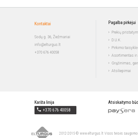
Pagalba pirkėjui
Kontaktai
Prekių pristaty
Sodų g. 36, Žiežmariai
D.U.K.
info@elturgus.lt
Pirkimo taisyklė
+370 676 40058
Asortimentas ir 
Grąžinimas, gar
Atsiliepimai
Karšta linija
Atsiskaitymo būd
+370 676 40058
2012-2015 © www.elturgus.lt Visos teisės saugomo