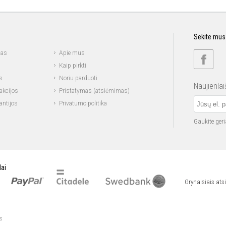
Sekite mus
mas
Apie mus
Kaip pirkti
s
Noriu parduoti
Naujienla
akcijos
Pristatymas (atsiėmimas)
antijos
Privatumo politika
Gaukite ger
ai
Grynaisiais ats
s