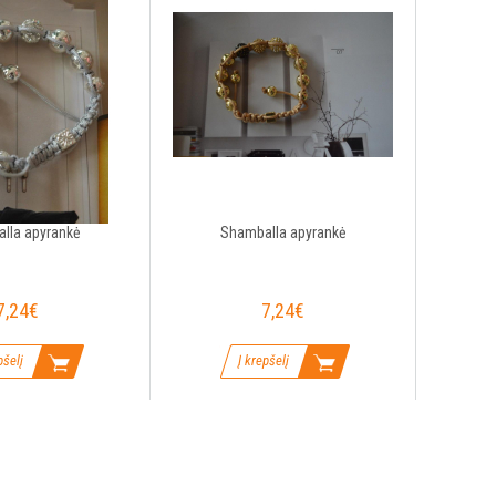
lla apyrankė
Shamballa apyrankė
7,24€
7,24€
pšelį
Į krepšelį