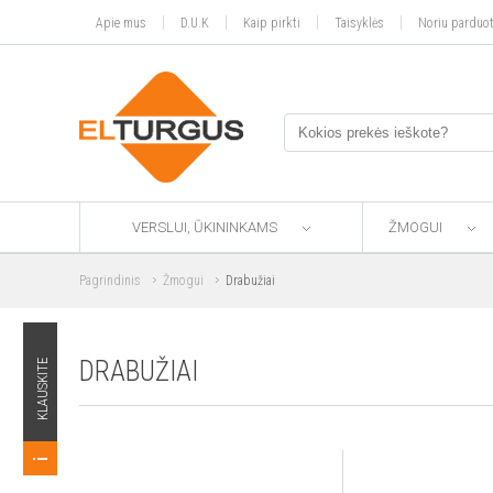
Apie mus
D.U.K
Kaip pirkti
Taisyklės
Noriu parduot
VERSLUI, ŪKININKAMS
ŽMOGUI
Pagrindinis
Žmogui
Drabužiai
DRABUŽIAI
KLAUSKITE