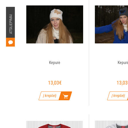
ATSILIEPIMAI
Kepurė
Kepur
13,03€
13,03
Į krepšelį
Į krepšelį