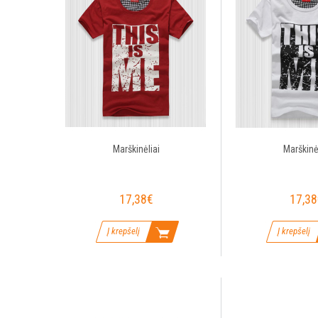
Marškinėliai
Marškinėl
17,38€
17,38
Į krepšelį
Į krepšelį