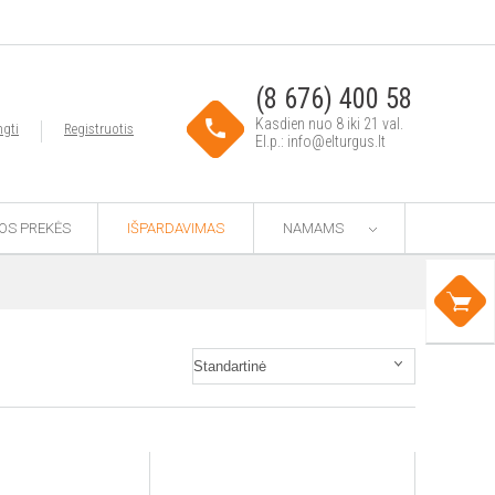
(8 676) 400 58
Kasdien nuo 8 iki 21 val.
ngti
Registruotis
El.p.: info@elturgus.lt
TOS PREKĖS
IŠPARDAVIMAS
NAMAMS