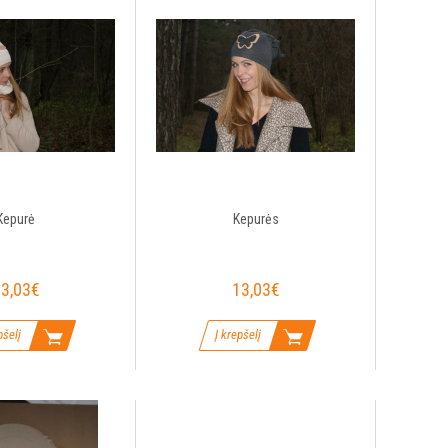
Kepurė
Kepurės
3,03€
13,03€
pšelį
Į krepšelį