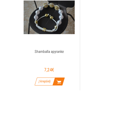
Shamballa apyrankė
7,24€
Į krepšelį