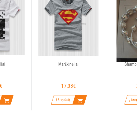
iai
Marškinėliai
Shamba
€
17,38€
Į krepšelį
Į kre