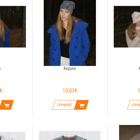
ė
Kepurė
€
13,03€
1
Į krepšelį
Į kre